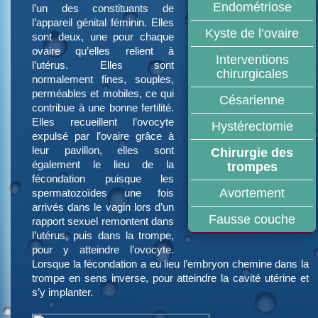
Endométriose
l’un des constituants de
l’appareil génital féminin. Elles
Kyste de l’ovaire
sont deux, une pour chaque
ovaire qu’elles relient à
Interventions
l’utérus. Elles sont
chirurgicales
normalement fines, souples,
perméables et mobiles, ce qui
Césarienne
contribue à une bonne fertilité.
Elles recueillent l’ovocyte
Hystérectomie
expulsé par l’ovaire grâce à
leur pavillon, elles sont
Chirurgie des
également le lieu de la
trompes
fécondation puisque les
Avortement
spermatozoïdes une fois
arrivés dans le vagin lors d’un
Fausse couche
rapport sexuel remontent dans
l’utérus, puis dans la trompe,
pour y atteindre l’ovocyte.
Lorsque la fécondation a eu lieu l’embryon chemine dans la
trompe en sens inverse, pour atteindre la cavité utérine et
s’y implanter.